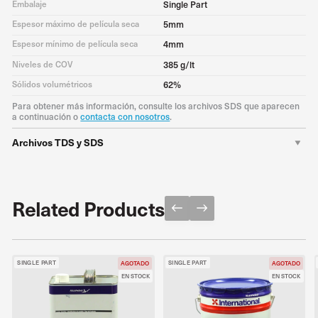
Embalaje
Single Part
Espesor máximo de película seca
5mm
Espesor mínimo de película seca
4mm
Niveles de COV
385 g/lt
Sólidos volumétricos
62%
Para obtener más información, consulte los archivos SDS que aparecen
a continuación o
contacta con nosotros
.
Archivos TDS y SDS
TDS
Descargar PDF
SDS
Download PDF
Related Products
SINGLE PART
SINGLE PART
AGOTADO
AGOTADO
EN STOCK
EN STOCK