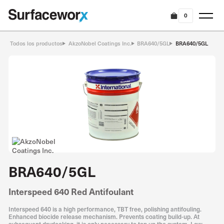
0
Todos los productos
AkzoNobel Coatings Inc.
BRA640/5GL
BRA640/5GL
BRA640/5GL
Interspeed 640 Red Antifoulant
Interspeed 640 is a high performance, TBT free, polishing antifouling.
Enhanced biocide release mechanism. Prevents coating build-up. At