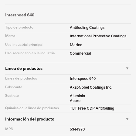
Interspeed 640
Tipo de producto
Antifouling Coatings
Marca
International Protective Coatings
Uso industrial principal
Marine
Uso secundario en la industria
Commercial
Línea de productos
Línea de productos
Interspeed 640
Fabricante
AkzoNobel Coatings Inc.
Sustrato
Aluminio
Acero
Química de la línea de productos
TBT Free CDP Antifouling
Información del producto
MPN
5344970