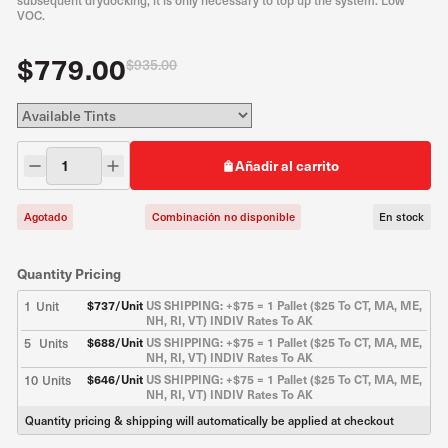
subsequent drydocking, it is only necessary to top up the system. Low
VOC.
$779.00
$935.00
Añadir al carrito
Agotado
Combinación no disponible
En stock
Quantity Pricing
1
Unit
$
737
/Unit
US SHIPPING: +$75 = 1 Pallet ($25 To CT, MA, ME,
NH, RI, VT) INDIV Rates To AK
5
Units
$
688
/Unit
US SHIPPING: +$75 = 1 Pallet ($25 To CT, MA, ME,
NH, RI, VT) INDIV Rates To AK
10
Units
$
646
/Unit
US SHIPPING: +$75 = 1 Pallet ($25 To CT, MA, ME,
NH, RI, VT) INDIV Rates To AK
Quantity pricing & shipping will automatically be applied at checkout