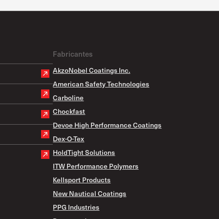
Fabricantes
AkzoNobel Coatings Inc.
American Safety Technologies
Carboline
Chockfast
Devoe High Performance Coatings
Dex-O-Tex
HoldTight Solutions
ITW Performance Polymers
Kellsport Products
New Nautical Coatings
PPG Industries