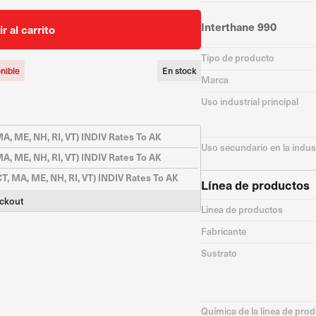
Interthane 990
r al carrito
Tipo de producto
nible
En stock
Marca
Uso industrial principal
A, ME, NH, RI, VT) INDIV Rates To AK
Uso secundario en la indus
A, ME, NH, RI, VT) INDIV Rates To AK
CT, MA, ME, NH, RI, VT) INDIV Rates To AK
Línea de productos
eckout
Línea de productos
Fabricante
Sustrato
Química de la línea de pro