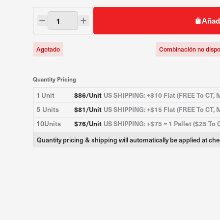
Añadi
Agotado
Combinación no dispo
Quantity Pricing
1
Unit
$
86
/Unit
US SHIPPING: +$10 Flat (FREE To CT, M
5
Units
$
81
/Unit
US SHIPPING: +$15 Flat (FREE To CT, M
10
Units
$
76
/Unit
US SHIPPING: +$75 = 1 Pallet ($25 To 
Quantity pricing & shipping will automatically be applied at ch