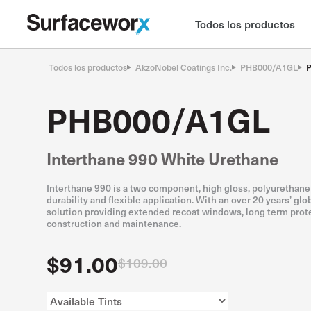
Todos los productos
Todos los productos
AkzoNobel Coatings Inc.
PHB000/A1GL
PHB000/A1GL
Interthane 990 White Urethane
Interthane 990 is a two component, high gloss, polyurethane 
durability and flexible application. With an over 20 years’ glo
solution providing extended recoat windows, long term prote
construction and maintenance.
$91.00
$109.00