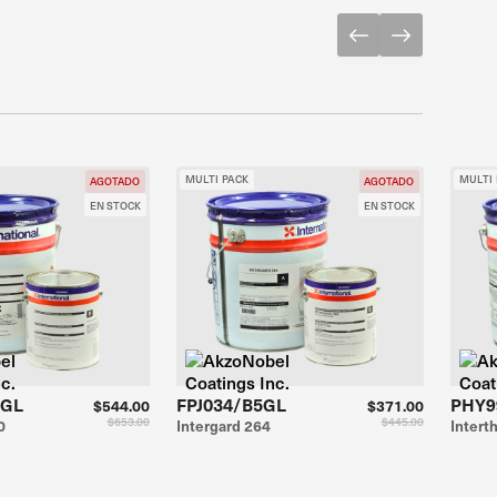
MULTI PACK
MULTI
AGOTADO
AGOTADO
EN STOCK
EN STOCK
5GL
FPJ034/B5GL
PHY9
$544.00
$371.00
$653.00
$445.00
0
Intergard 264
Intert