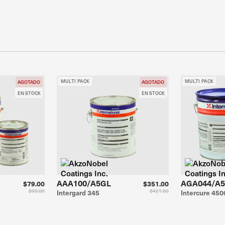
MULTI PACK
MULTI PACK
AGOTADO
AGOTADO
EN STOCK
EN STOCK
AAA100/A5GL
AGA044/A
$79.00
$351.00
$95.00
$421.00
Intergard 345
Intercure 450