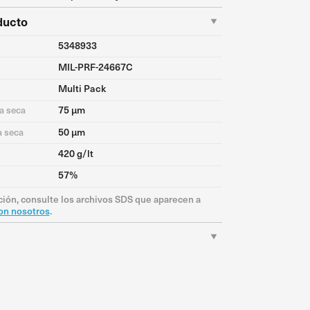
ducto
5348933
MIL-PRF-24667C
Multi Pack
75 μm
a seca
50 μm
a seca
420 g/lt
57%
ión, consulte los archivos SDS que aparecen a
on nosotros
.
Descargar PDF