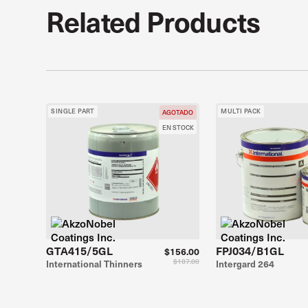
Related Products
SINGLE PART
MULTI PACK
AGOTADO
EN STOCK
GTA415/5GL
FPJ034/B1GL
$156.00
$187.00
International Thinners
Intergard 264