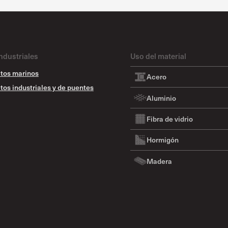
ndustriales
Uso del material
tos marinos
Acero
tos industriales y de puentes
Aluminio
Fibra de vidrio
Hormigón
Madera