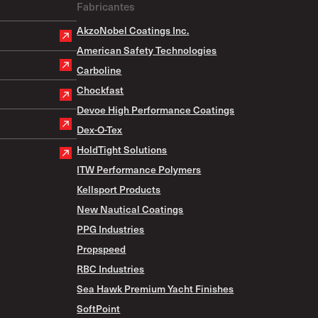
Fabricantes
AkzoNobel Coatings Inc.
American Safety Technologies
Carboline
Chockfast
Devoe High Performance Coatings
Dex-O-Tex
HoldTight Solutions
ITW Performance Polymers
Kellsport Products
New Nautical Coatings
PPG Industries
Propspeed
RBC Industries
Sea Hawk Premium Yacht Finishes
SoftPoint