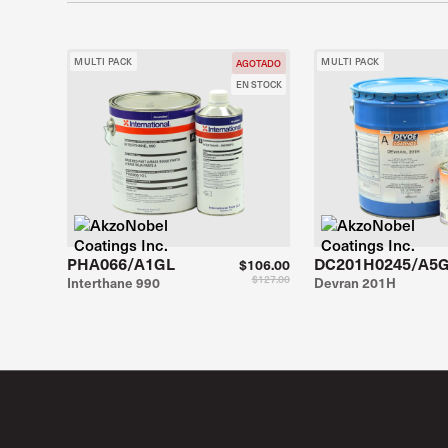
MULTI PACK
MULTI PACK
AGOTADO
EN STOCK
PHA066/A1GL
DC201H0245/A5
$106.00
$127.00
Interthane 990
Devran 201H