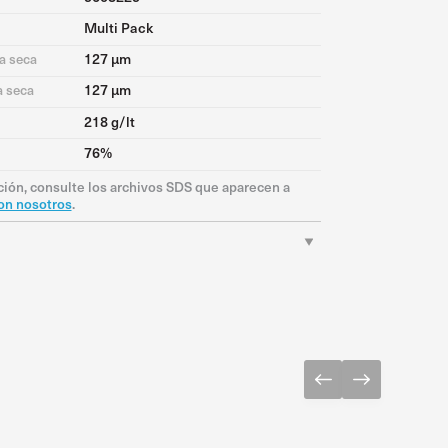
Multi Pack
127 μm
a seca
127 μm
a seca
218 g/lt
76%
ión, consulte los archivos SDS que aparecen a
on nosotros
.
Descargar PDF