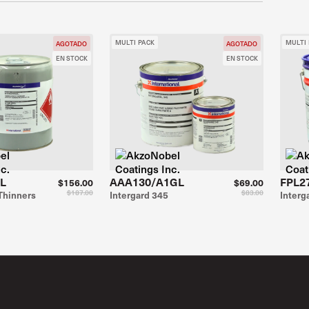
MULTI PACK
MULTI
AGOTADO
AGOTADO
EN STOCK
EN STOCK
L
AAA130/A1GL
FPL2
$156.00
$69.00
$187.00
$83.00
 Thinners
Intergard 345
Interg