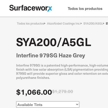
Todos los productos
Todos los productos
AkzoNobel Coatings Inc.
SYA200/A5GL
S
SYA200/A5GL
Interfine 979SG Haze Grey
Interfine 979SG is a patented high-performance, high-volume
finish with low solar absorption (LSA) pigmentation providing 
979SG will provide superior gloss and color retention on ex
polyurethane finishes.
$1,066.00
$1,279.00