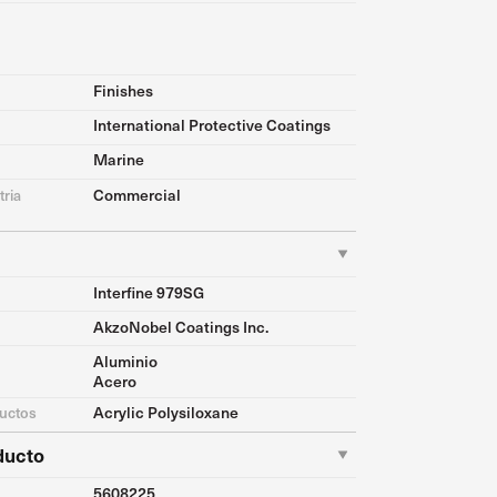
Finishes
International Protective Coatings
Marine
Commercial
tria
Interfine 979SG
AkzoNobel Coatings Inc.
Aluminio
Acero
Acrylic Polysiloxane
ductos
ducto
5608225