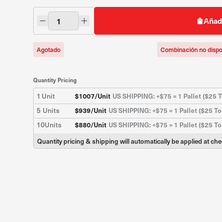
Añadi
Agotado
Combinación no dispo
Quantity Pricing
1
Unit
$
1007
/Unit
US SHIPPING: +$75 = 1 Pallet ($25 T
5
Units
$
939
/Unit
US SHIPPING: +$75 = 1 Pallet ($25 To
10
Units
$
880
/Unit
US SHIPPING: +$75 = 1 Pallet ($25 To
Quantity pricing & shipping will automatically be applied at ch