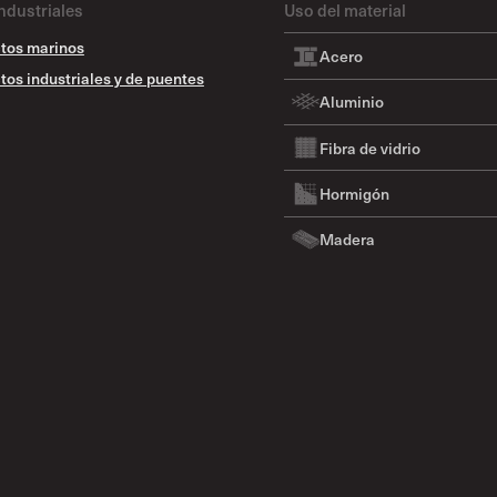
ndustriales
Uso del material
tos marinos
Acero
tos industriales y de puentes
Aluminio
Fibra de vidrio
Hormigón
Madera