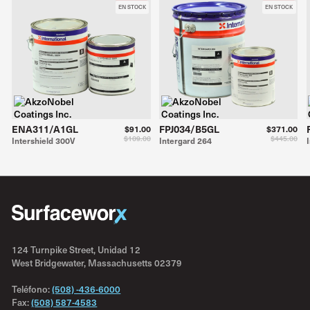
EN STOCK
EN STOCK
ENA311/A1GL
FPJ034/B5GL
$91.00
$371.00
$109.00
$445.00
Intershield 300V
Intergard 264
124 Turnpike Street, Unidad 12
West Bridgewater, Massachusetts 02379
Teléfono:
(508) -436-6000
Fax:
(508) 587-4583