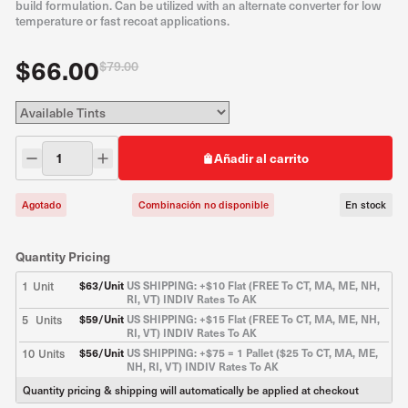
build formulation. Can be utilized with an alternate converter for low
temperature or fast recoat applications.
$66.00
$79.00
Añadir al carrito
Agotado
Combinación no disponible
En stock
Quantity Pricing
1
Unit
$
63
/Unit
US SHIPPING: +$10 Flat (FREE To CT, MA, ME, NH,
RI, VT) INDIV Rates To AK
5
Units
$
59
/Unit
US SHIPPING: +$15 Flat (FREE To CT, MA, ME, NH,
RI, VT) INDIV Rates To AK
10
Units
$
56
/Unit
US SHIPPING: +$75 = 1 Pallet ($25 To CT, MA, ME,
NH, RI, VT) INDIV Rates To AK
Quantity pricing & shipping will automatically be applied at checkout