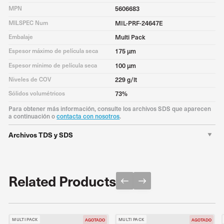
MPN
5606683
MILSPEC Num
MIL-PRF-24647E
Embalaje
Multi Pack
Espesor máximo de película seca
175 μm
Espesor mínimo de película seca
100 μm
Niveles de COV
229 g/lt
Sólidos volumétricos
73%
Para obtener más información, consulte los archivos SDS que aparecen
a continuación o
contacta con nosotros
.
Archivos TDS y SDS
TDS
Descargar PDF
Related Products
MULTI PACK
MULTI PACK
AGOTADO
AGOTADO