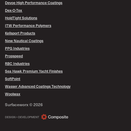
Devoe High Performance Coatings
Dex-O-Tex
HoldTight Solutions
ITW Performance Polymers
Kellsport Products
New Nautical Coatings
PPG Industries
Propspeed
RBC Industries
Sea Hawk Premium Yacht Finishes
SoftPoint
Wasser Advanced Coatings Technology
Woolwax
Surfaceworx ©
2026
COMPOSITE
DESIGN + DEVELOPMENT