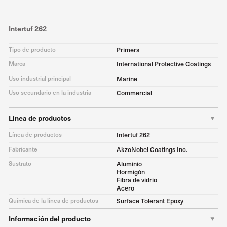
Intertuf 262
Tipo de producto
Primers
Marca
International Protective Coatings
Uso industrial principal
Marine
Uso secundario en la industria
Commercial
Línea de productos
Línea de productos
Intertuf 262
Fabricante
AkzoNobel Coatings Inc.
Sustrato
Aluminio
Hormigón
Fibra de vidrio
Acero
Química de la línea de productos
Surface Tolerant Epoxy
Información del producto