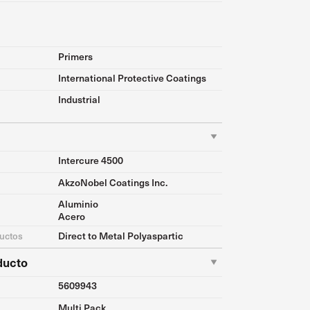
Primers
International Protective Coatings
Industrial
Intercure 4500
AkzoNobel Coatings Inc.
Aluminio
Acero
Direct to Metal Polyaspartic
ductos
ducto
5609943
Multi Pack