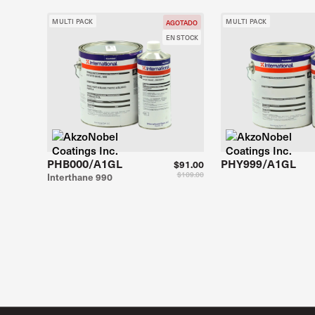
MULTI PACK
MULTI PACK
AGOTADO
EN STOCK
PHB000/A1GL
PHY999/A1GL
$91.00
$109.00
Interthane 990