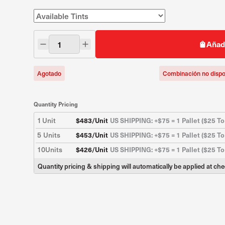
Añadi
Agotado
Combinación no dispo
Quantity Pricing
1
Unit
$
483
/Unit
US SHIPPING: +$75 = 1 Pallet ($25 To
5
Units
$
453
/Unit
US SHIPPING: +$75 = 1 Pallet ($25 To
10
Units
$
426
/Unit
US SHIPPING: +$75 = 1 Pallet ($25 To
Quantity pricing & shipping will automatically be applied at ch