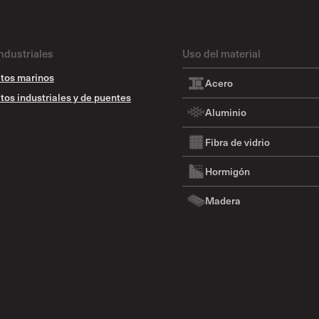
ndustriales
Uso del material
tos marinos
Acero
tos industriales y de puentes
Aluminio
Fibra de vidrio
Hormigón
Madera