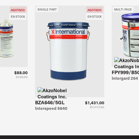
SINGLE PART
MULTI PACK
AGOTADO
AGOTADO
EN STOCK
EN STOCK
FPY999/B5
$88.00
$106.00
Intergard 264
BZA646/5GL
$1,431.00
$1,717.00
Interspeed 5640