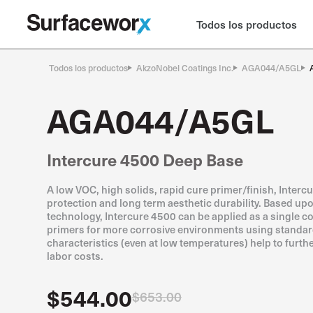
Todos los productos
Todos los productos
AkzoNobel Coatings Inc.
AGA044/A5GL
AGA044/A5GL
Intercure 4500 Deep Base
A low VOC, high solids, rapid cure primer/finish, Intercu
protection and long term aesthetic durability. Based upo
technology, Intercure 4500 can be applied as a single co
primers for more corrosive environments using standard
characteristics (even at low temperatures) help to furth
labor costs.
$544.00
$653.00