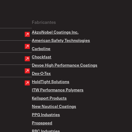
Fabricantes
AkzoNobel Coatings Inc.
American Safety Technologies
Carboline
Chockfast
Devoe High Performance Coatings
Dex-O-Tex
HoldTight Solutions
ITW Performance Polymers
Kellsport Products
New Nautical Coatings
PPG Industries
Propspeed
RBC Industries