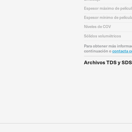
Espesor máximo de películ
Espesor mínimo de películ
Niveles de COV
Sólidos volumétricos
Para obtener más informac
continuación o
contacta c
Archivos TDS y SDS
TDS
SDS A
SDS B