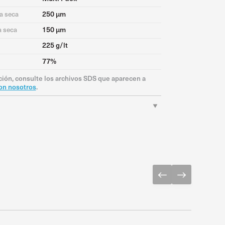
250 μm
a seca
150 μm
a seca
225 g/lt
77%
ión, consulte los archivos SDS que aparecen a
on nosotros
.
Descargar PDF
Download PDF
Download PDF