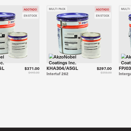
MULTI PACK
MULTI
AGOTADO
AGOTADO
EN STOCK
EN STOCK
GL
KHA304/A5GL
FPJ0
$371.00
$297.00
$445.00
$356.00
Intertuf 262
Interg