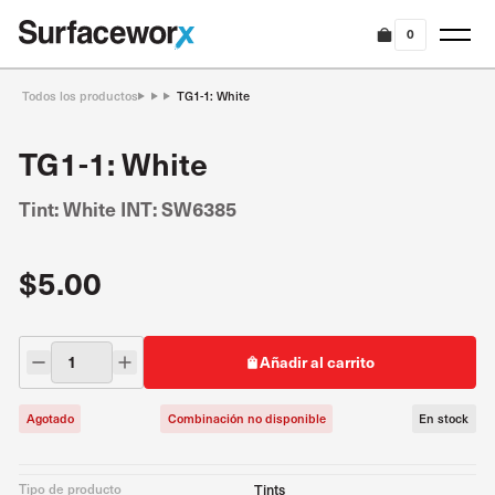
0
Todos los productos
TG1-1: White
TG1-1: White
Tint: White INT: SW6385
$5.00
Añadir al carrito
Agotado
Combinación no disponible
En stock
Tipo de producto
Tints