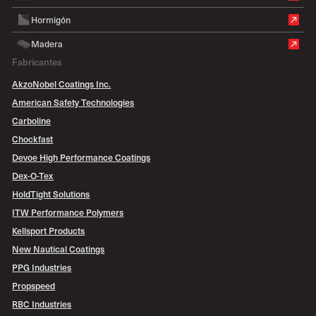
Hormigón
Madera
Fabricantes
AkzoNobel Coatings Inc.
American Safety Technologies
Carboline
Chockfast
Devoe High Performance Coatings
Dex-O-Tex
HoldTight Solutions
ITW Performance Polymers
Kellsport Products
New Nautical Coatings
PPG Industries
Propspeed
RBC Industries