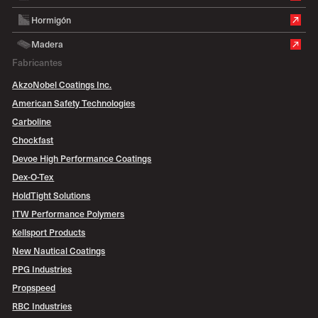
Hormigón
Madera
Fabricantes
AkzoNobel Coatings Inc.
American Safety Technologies
Carboline
Chockfast
Devoe High Performance Coatings
Dex-O-Tex
HoldTight Solutions
ITW Performance Polymers
Kellsport Products
New Nautical Coatings
PPG Industries
Propspeed
RBC Industries